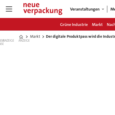
Veranstaltungen
Me
Grüne Industrie
Markt
Nach
Markt
Der digitale Produktpass wird die Indust
Home
ANZEIGE
ANZEIGE