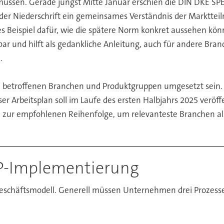
 müssen. Gerade jüngst Mitte Januar erschien die DIN DKE SP
m der Niederschrift ein gemeinsames Verständnis der Markttei
utes Beispiel dafür, wie die spätere Norm konkret aussehen könn
r und hilft als gedankliche Anleitung, auch für andere Br
.
die betroffenen Branchen und Produktgruppen umgesetzt sein
er Arbeitsplan soll im Laufe des ersten Halbjahrs 2025 verö
EU zur empfohlenen Reihenfolge, um relevanteste Branchen al
PP-Implementierung
eschäftsmodell. Generell müssen Unternehmen drei Prozesse 