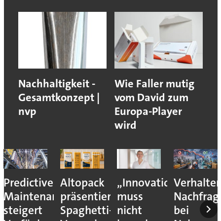
Nachhaltigkeit -
Wie Faller mutig
Gesamtkonzept |
vom David zum
nvp
Europa-Player
wird
Predictive
Altopack
„Innovation
Verhalte
Maintenance
präsentiert
muss
Nachfrag
steigert
Spaghetti-
nicht
bei