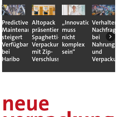
Predictive
Altopack
„Innovation
Verhalte
Maintenance
präsentiert
muss
Nachfrag
steigert
Spaghetti-
nicht
bei
Verfügbarkeit
Verpackung
komplex
Nahrungs
bei
mit Zip-
sein“
und
Haribo
Verschluss
Verpack