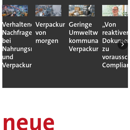
Verhaltene
Verpackungslogistik
Geringe
„Von
Nachfrage
von
Umweltwirkung
reaktiver
bei
morgen
kommunaler
Dokumen
Nahrungsmittel-
Verpackungssteuern
zu
und
voraussc
Verpackungsmaschinen
Complian