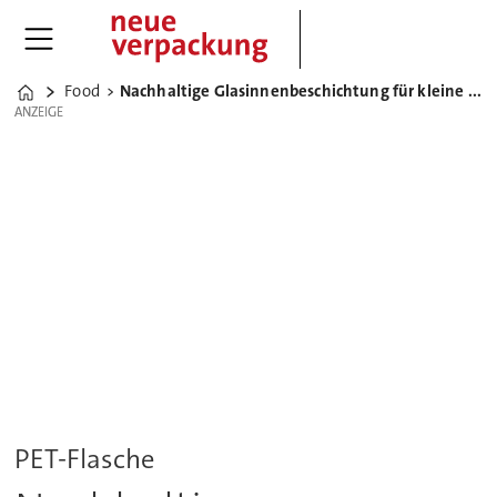
Food
Nachhaltige Glasinnenbeschichtung für kleine PET-Flaschen von KHS
Home
ANZEIGE
ANZEIGE
PET-Flasche