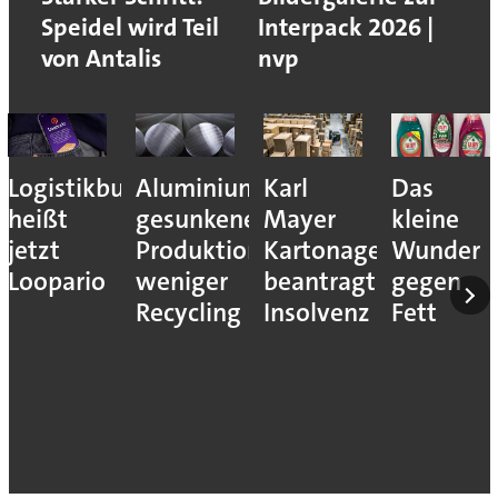
Speidel wird Teil
Interpack 2026 |
von Antalis
nvp
Logistikbude
Aluminiumindustrie:
Karl
Das
heißt
gesunkene
Mayer
kleine
jetzt
Produktion,
Kartonagenfabrik
Wunder
Loopario
weniger
beantragt
gegen
Recycling
Insolvenz
Fett