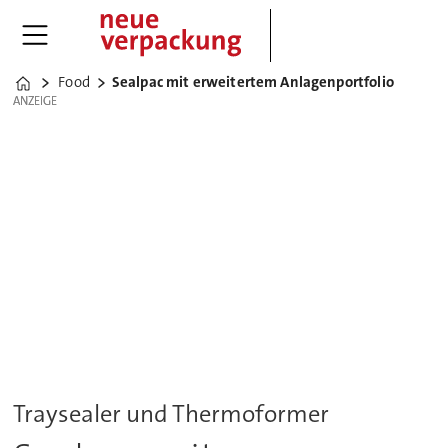
Food
Sealpac mit erweitertem Anlagenportfolio
Home
ANZEIGE
ANZEIGE
Traysealer und Thermoformer