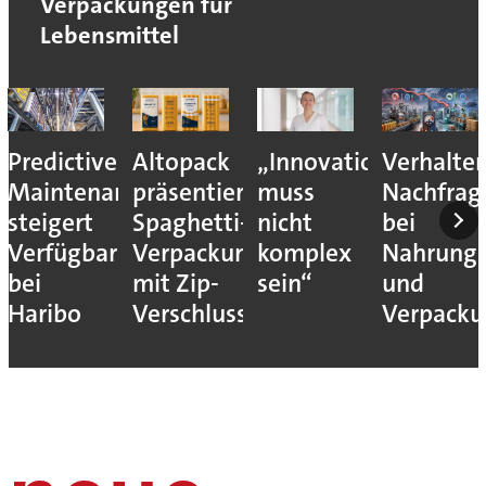
Verpackungen für
Lebensmittel
Predictive
Altopack
„Innovation
Verhalte
Maintenance
präsentiert
muss
Nachfrag
steigert
Spaghetti-
nicht
bei
Verfügbarkeit
Verpackung
komplex
Nahrungs
bei
mit Zip-
sein“
und
Haribo
Verschluss
Verpack