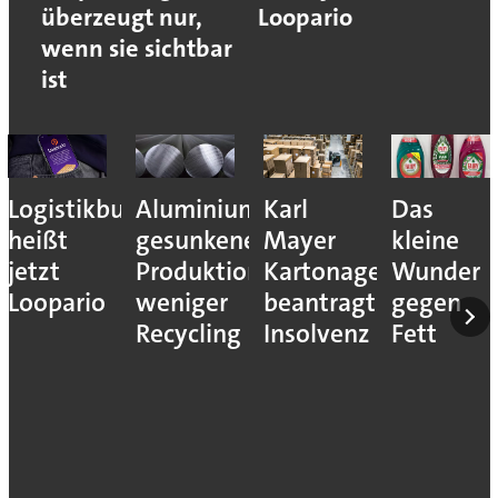
überzeugt nur,
Loopario
wenn sie sichtbar
ist
Logistikbude
Aluminiumindustrie:
Karl
Das
heißt
gesunkene
Mayer
kleine
jetzt
Produktion,
Kartonagenfabrik
Wunder
Loopario
weniger
beantragt
gegen
Recycling
Insolvenz
Fett