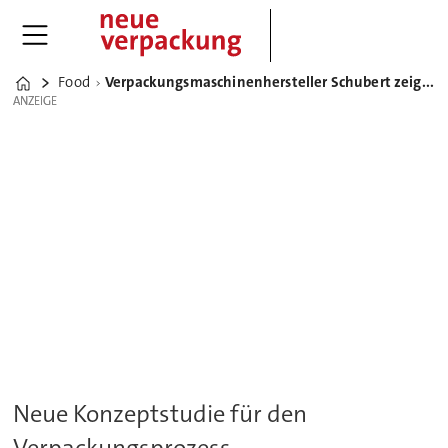
Food
Verpackungsmaschinenhersteller Schubert zeigt Exponate mit zukunftsweisenden Technologien
Home
ANZEIGE
ANZEIGE
Neue Konzeptstudie für den
Verpackungsprozess