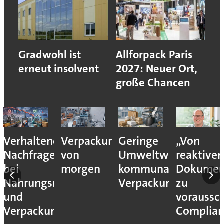
Gradwohl ist
Allforpack Paris
erneut insolvent
2027: Neuer Ort,
große Chancen
Verhaltene
Verpackungslogistik
Geringe
„Von
Nachfrage
von
Umweltwirkung
reaktiver
bei
morgen
kommunaler
Dokumen
Nahrungsmittel-
Verpackungssteuern
zu
und
voraussc
Verpackungsmaschinen
Complian