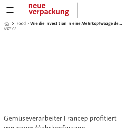
Food
Wie die Investition in eine Mehrkopfwaage den Produktverlust minimieren konnte
Home
ANZEIGE
ANZEIGE
Gemüseverarbeiter Francep profitiert
von neuer Mehrkopfwaage