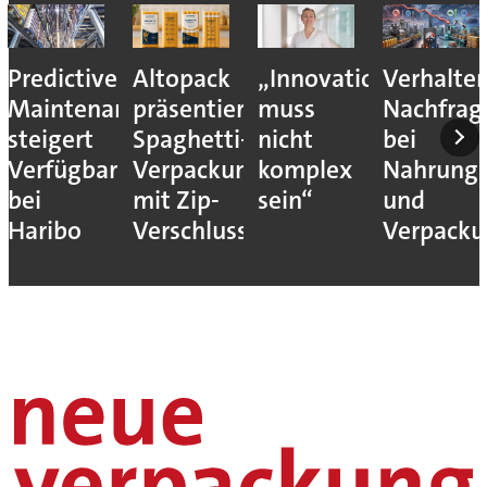
Predictive
Altopack
„Innovation
Verhalte
Maintenance
präsentiert
muss
Nachfrag
steigert
Spaghetti-
nicht
bei
Verfügbarkeit
Verpackung
komplex
Nahrungs
bei
mit Zip-
sein“
und
Haribo
Verschluss
Verpack