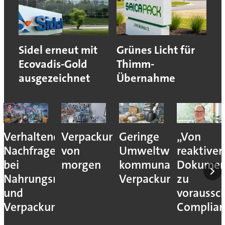
Sidel erneut mit
Grünes Licht für
Ecovadis-Gold
Thimm-
ausgezeichnet
Übernahme
Verhaltene
Verpackungslogistik
Geringe
„Von
Nachfrage
von
Umweltwirkung
reaktiver
bei
morgen
kommunaler
Dokumen
Nahrungsmittel-
Verpackungssteuern
zu
und
voraussc
Verpackungsmaschinen
Complian