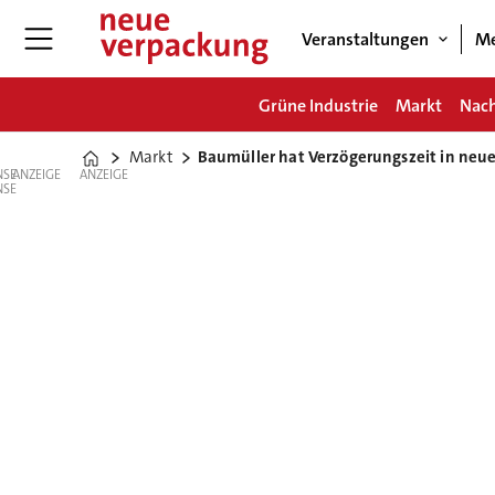
Veranstaltungen
Me
Grüne Industrie
Markt
Nach
Markt
Baumüller hat Verzögerungszeit in neue
Home
ANZEIGE
ANZEIGE