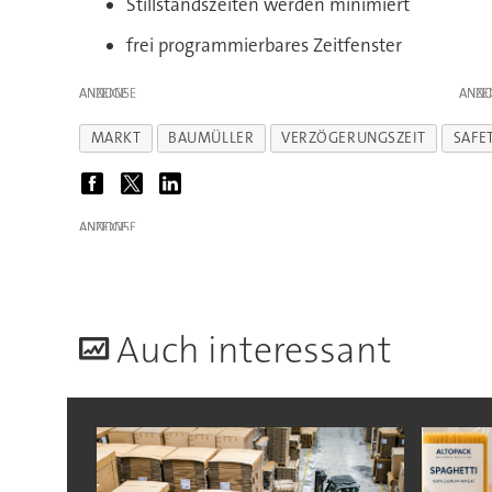
Stillstandszeiten werden minimiert
frei programmierbares Zeitfenster
ANZEIGE
ANZE
MARKT
BAUMÜLLER
VERZÖGERUNGSZEIT
SAFE
ANZEIGE
A
uch interessant