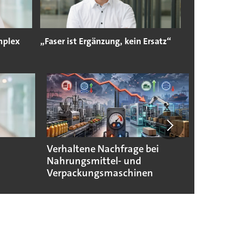
mplex
„Faser ist Ergänzung, kein Ersatz“
Verhaltene Nachfrage bei
Verpa
Nahrungsmittel- und
morg
Verpackungsmaschinen