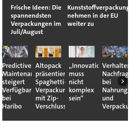
Frische Ideen: Die
Kunststoffverpackun
spannendsten
nehmen in der EU
Verpackungen im
weiter zu
Juli/August
Predictive
Altopack
„Innovation
Verhalte
Maintenance
präsentiert
muss
Nachfrag
steigert
Spaghetti-
nicht
bei
Verfügbarkeit
Verpackung
komplex
Nahrungs
bei
mit Zip-
sein“
und
Haribo
Verschluss
Verpack