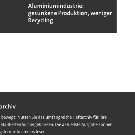
Aluminiumindustrie:
Karl 
gesunkene Produktion, weniger
beant
Recycling
archiv
e bewegt! Nutzen Sie das umfangreiche Heftarchiv für Ihre
detaillierten Suchergebnissen. Die aktuellste Ausgabe können
gstermin kostenlos lesen.