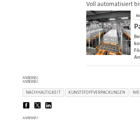
Voll automatisiert bi
M
P
Be
ko
Fö
An
ANZEIGE
ANZEIGE
NACHHALTIGKEIT
KUNSTSTOFFVERPACKUNGEN
NI
ANZEIGE