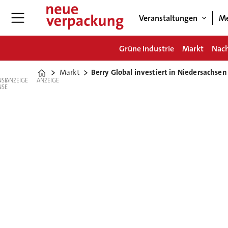
Veranstaltungen
Me
Grüne Industrie
Markt
Nach
Markt
Berry Global investiert in Niedersachsen
Home
ANZEIGE
ANZEIGE