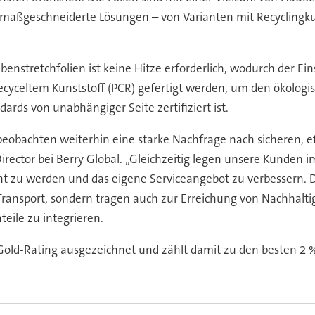
aßgeschneiderte Lösungen – von Varianten mit Recyclingkuns
enstretchfolien ist keine Hitze erforderlich, wodurch der Ein
ecyceltem Kunststoff (PCR) gefertigt werden, um den ökologi
ards von unabhängiger Seite zertifiziert ist.
beobachten weiterhin eine starke Nachfrage nach sicheren, e
 Director bei Berry Global. „Gleichzeitig legen unsere Kunden
ht zu werden und das eigene Serviceangebot zu verbessern. D
ransport, sondern tragen auch zur Erreichung von Nachhaltigk
eile zu integrieren.
 Gold-Rating ausgezeichnet und zählt damit zu den besten 2