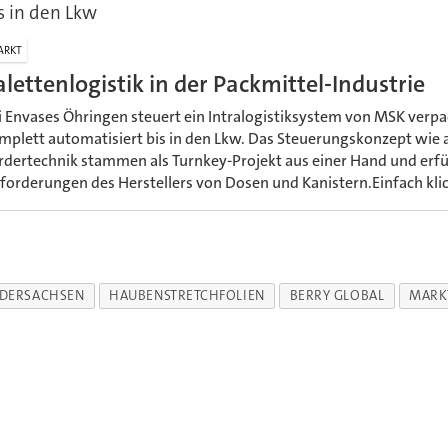
s in den Lkw
ARKT
alettenlogistik in der Packmittel-Industrie
i Envases Öhringen steuert ein Intralogistiksystem von MSK verpa
mplett automatisiert bis in den Lkw. Das Steuerungskonzept wie 
rdertechnik stammen als Turnkey-Projekt aus einer Hand und erf
forderungen des Herstellers von Dosen und Kanistern.Einfach kli
EDERSACHSEN
HAUBENSTRETCHFOLIEN
BERRY GLOBAL
MARK