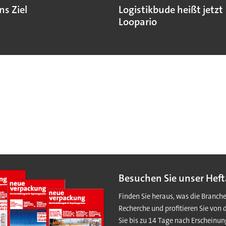
ns Ziel
Logistikbude heißt jetzt
Loopario
Besuchen Sie unser Heft
Finden Sie heraus, was die Branch
Recherche und profitieren Sie von 
Sie bis zu 14 Tage nach Erscheinun