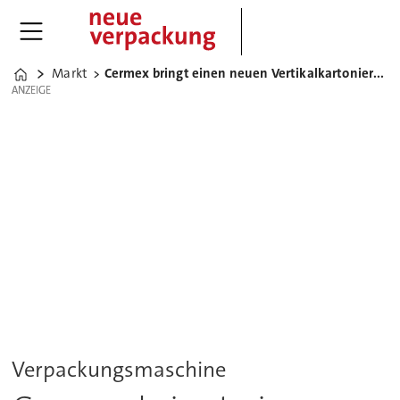
Markt
Cermex bringt einen neuen Vertikalkartonierer auf den Markt
Home
ANZEIGE
ANZEIGE
Verpackungsmaschine