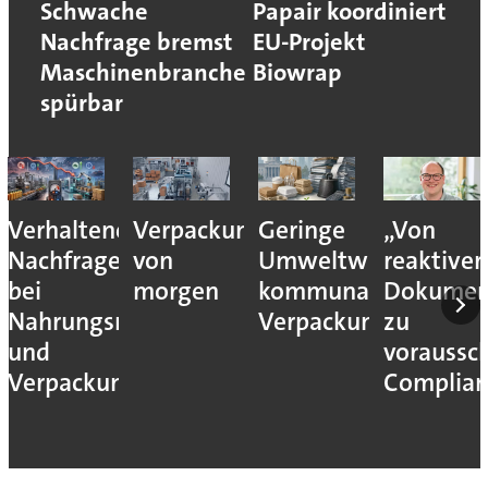
Schwache
Papair koordiniert
Nachfrage bremst
EU-Projekt
Maschinenbranche
Biowrap
spürbar
Verhaltene
Verpackungslogistik
Geringe
„Von
Nachfrage
von
Umweltwirkung
reaktiver
bei
morgen
kommunaler
Dokumen
Nahrungsmittel-
Verpackungssteuern
zu
und
voraussc
Verpackungsmaschinen
Complian