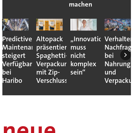
machen
Predictive
Altopack
„Innovation
Verhalte
Maintenance
präsentiert
muss
Nachfrag
steigert
Spaghetti-
nicht
bei
Verfügbarkeit
Verpackung
komplex
Nahrungs
bei
mit Zip-
sein“
und
Haribo
Verschluss
Verpack