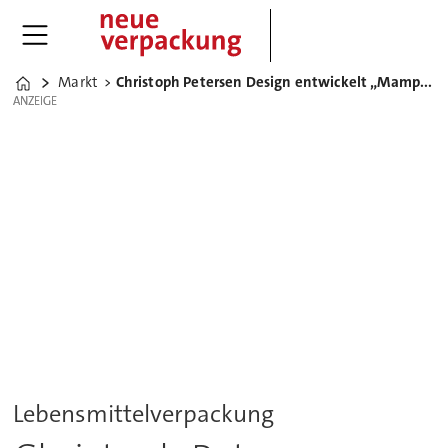
Markt
Christoph Petersen Design entwickelt „Mampfred“ für Lieken Urkorn
Home
ANZEIGE
ANZEIGE
Lebensmittelverpackung