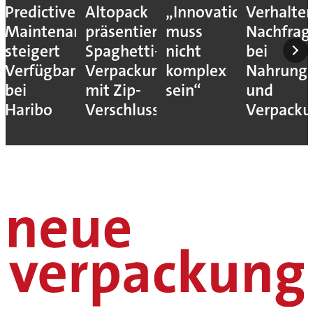
Predictive
Altopack
„Innovation
Verhalte
Maintenance
präsentiert
muss
Nachfrag
steigert
Spaghetti-
nicht
bei
Verfügbarkeit
Verpackung
komplex
Nahrungs
bei
mit Zip-
sein“
und
Haribo
Verschluss
Verpack