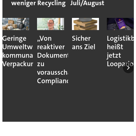
weniger Recycling
Juli/August
Geringe
„Von
Sicher
Logistik
Umweltwirkung
reaktiver
ans Ziel
heißt
kommunaler
Dokumentation
jetzt
Verpackungssteuern
zu
Loopario
vorausschauender
Compliance“