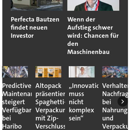
Perfecta Bautzen
Wenn der
findet neuen
Aufstieg schwer
Investor
wird: Chancen für
den
Maschinenbau
Predictive
Altopack
„Innovation
Verhalte
Maintenance
präsentiert
muss
Nachfrag
steigert
Spaghetti-
nicht
bei
Verfügbarkeit
Verpackung
komplex
Nahrungs
bei
mit Zip-
sein“
und
Haribo
Verschluss
Verpack