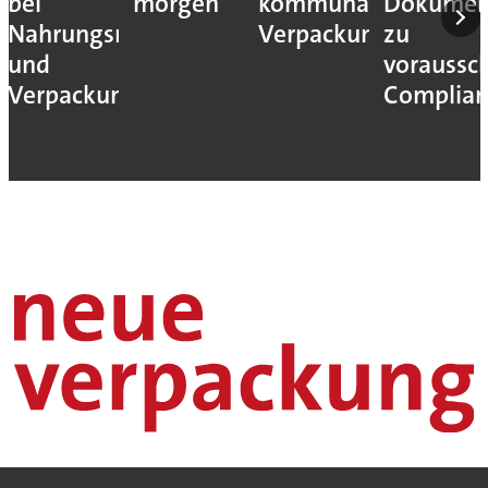
bei
morgen
kommunaler
Dokumen
Nahrungsmittel-
Verpackungssteuern
zu
und
voraussc
Verpackungsmaschinen
Complian