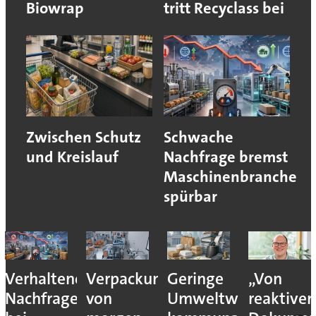
Biowrap
tritt Recyclass bei
Zwischen Schutz
Schwache
und Kreislauf
Nachfrage bremst
Maschinenbranche
spürbar
Verhaltene
Verpackungslogistik
Geringe
„Von
Nachfrage
von
Umweltwirkung
reaktiver