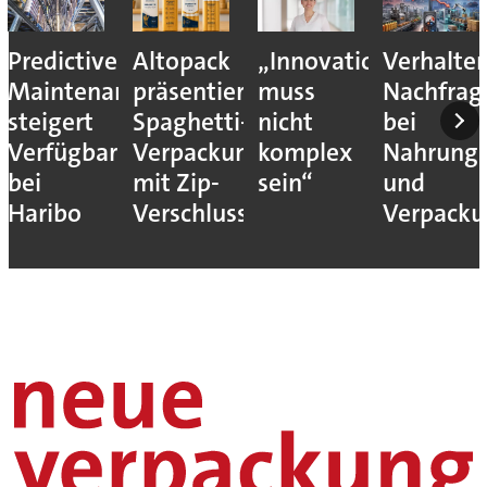
Predictive
Altopack
„Innovation
Verhalte
Maintenance
präsentiert
muss
Nachfrag
steigert
Spaghetti-
nicht
bei
Verfügbarkeit
Verpackung
komplex
Nahrungs
bei
mit Zip-
sein“
und
Haribo
Verschluss
Verpack