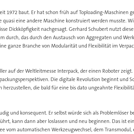
eit 1972 baut. Er hat schon früh auf Toploading-Maschinen g
be quasi eine andere Maschine konstruiert werden musste. Wi
e Dickköpfigkeit nachgesagt. Gerhard Schubert nutzt diese 
system durch, das durch den Austausch von Aggregaten und W
ine ganze Branche von Modularität und Flexibilität im Ver
ller auf der Weltleitmesse Interpack, der einen Roboter zeigt.
ckungsperspektiven. Die digitale Revolution beginnt und Schu
erzustellen, die bald für eine bis dato ungeahnte Flexibilitä
udig und konsequent. Er selbst würde sich als Problemlöser b
führt, kann dann aber loslassen und neu beginnen. Das ist ei
 Idee vom automatischen Werkzeugwechsel, dem Transmodul, 