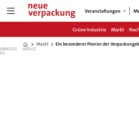
Veranstaltungen
Me
Grüne Industrie
Markt
Nach
Markt
Ein besonderer Pionier der Verpackungs
Home
ANZEIGE
ANZEIGE