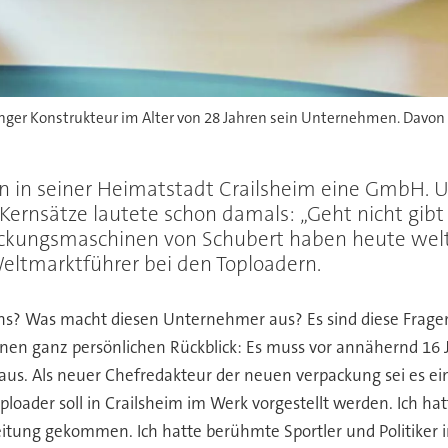
nger Konstrukteur im Alter von 28 Jahren sein Unternehmen. Davon 
n in seiner Heimatstadt Crailsheim eine GmbH. 
 Kernsätze lautete schon damals: „Geht nicht gib
ackungsmaschinen von Schubert haben heute welt
eltmarktführer bei den Toploadern.
? Was macht diesen Unternehmer aus? Es sind diese Fragen,
inen ganz persönlichen Rückblick: Es muss vor annähernd 16 
aus. Als neuer Chefredakteur der neuen verpackung sei es eine
ploader soll in Crailsheim im Werk vorgestellt werden. Ich ha
itung gekommen. Ich hatte berühmte Sportler und Politiker i