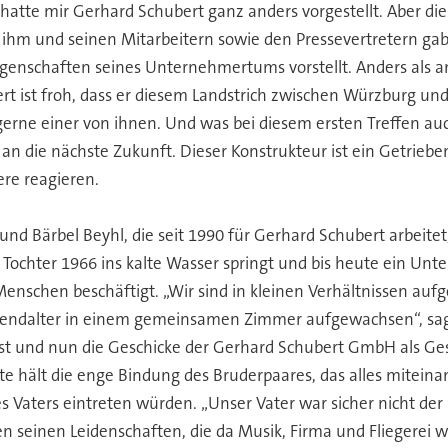
tte mir Gerhard Schubert ganz anders vorgestellt. Aber dies
 ihm und seinen Mitarbeitern sowie den Pressevertretern ga
ngenschaften seines Unternehmertums vorstellt. Anders als an
bert ist froh, dass er diesem Landstrich zwischen Würzburg un
erne einer von ihnen. Und was bei diesem ersten Treffen auch 
n die nächste Zukunft. Dieser Konstrukteur ist ein Getriebe
re reagieren.
und Bärbel Beyhl, die seit 1990 für Gerhard Schubert arbeite
r Tochter 1966 ins kalte Wasser springt und bis heute ein U
enschen beschäftigt. „Wir sind in kleinen Verhältnissen au
Jugendalter in einem gemeinsamen Zimmer aufgewachsen“, sag
ist und nun die Geschicke der Gerhard Schubert GmbH als Ges
ute hält die enge Bindung des Bruderpaares, das alles miteina
 Vaters eintreten würden. „Unser Vater war sicher nicht der 
ten seinen Leidenschaften, die da Musik, Firma und Fliegerei w