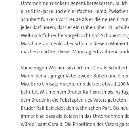
Unternehmenslenkern gegenübergesessen. Ja, ich ha
eine Strickjacke und ein einfaches Hemd. Zwischen
Schubert funkeln vor Freude als er die neuen Erru
jeder darf hören, dass er ein Hohenloher ist. Schu
Weltmarktführer hervorgebracht hat. Schubert ist g
Maschine vor, denkt aber schon in diesem Moment a
machen möchte. Dieser Mann agiert während ande
Vor wenigen Wochen sitze ich mit Gerald Schubert 
Mann, der als junger Vater zweier Buben und eine
Mio. Euro Umsatz machte und derzeit etwa 1.100 M
behütet. Mit meinem Bruder Ralf bin ich bis ins 
dem Bruder in die Fußstapfen des Vaters getreten 
Bruder Ralf bekleidet den technischen Part. Bis he
immer klar, dass die beiden in das Unternehmen des
würde“, sagt Gerald. Die Prioritäten des Vaters gal