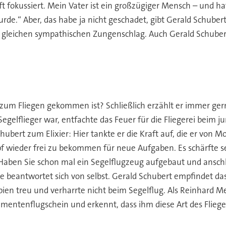
t fokussiert. Mein Vater ist ein großzügiger Mensch – und ha
urde.“ Aber, das habe ja nicht geschadet, gibt Gerald Schube
m gleichen sympathischen Zungenschlag. Auch Gerald Schuber
um Fliegen gekommen ist? Schließlich erzählt er immer gerne,
 Segelflieger war, entfachte das Feuer für die Fliegerei beim
bert zum Elixier: Hier tankte er die Kraft auf, die er von Mo
wieder frei zu bekommen für neue Aufgaben. Es schärfte se
Haben Sie schon mal ein Segelflugzeug aufgebaut und anschl
e beantwortet sich von selbst. Gerald Schubert empfindet das
pien treu und verharrte nicht beim Segelflug. Als Reinhard M
mentenflugschein und erkennt, dass ihm diese Art des Fliegens