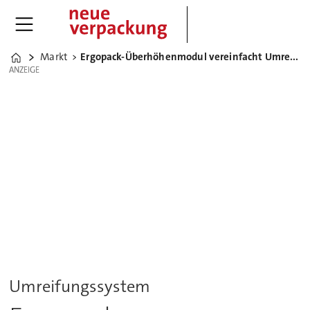
Markt
Ergopack-Überhöhenmodul vereinfacht Umreifen hoher Paletten
Home
ANZEIGE
ANZEIGE
Umreifungssystem