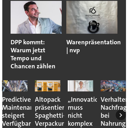
DPP kommt:
Warenpräsentation
Warum jetzt
| nvp
Tempo und
Chancen zählen
Predictive
Altopack
„Innovation
Verhalte
Maintenance
präsentiert
muss
Nachfrag
steigert
Spaghetti-
nicht
bei
Verfügbarkeit
Verpackung
komplex
Nahrungs