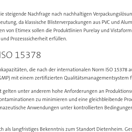
 die steigende Nachfrage nach nachhaltigen Verpackungslösun
tung, da klassische Blisterverpackungen aus PVC und Alumi
von Etimex sollen die Produktlinien Purelay und Vistaform 
und Prozesssicherheit erfüllen.
ISO 15378
pazitäten, die nach der internationalen Norm ISO 15378 a
MP) mit einem zertifizierten Qualitätsmanagementsystem fü
 gelten unter anderem hohe Anforderungen an Produktionsu
n Kontaminationen zu minimieren und eine gleichbleibende Pr
armazeutische Anwendungen unter kontrollierten Bedingunge
h als langfristiges Bekenntnis zum Standort Dietenheim. Ge