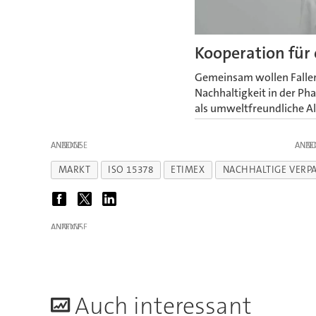
Kooperation für
Gemeinsam wollen Faller
Nachhaltigkeit in der Pha
als umweltfreundliche A
ANZEIGE
ANZE
MARKT
ISO 15378
ETIMEX
NACHHALTIGE VERP
ANZEIGE
A
uch interessant