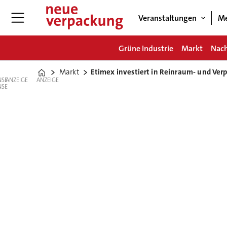
Veranstaltungen
Me
Grüne Industrie
Markt
Nach
Markt
Etimex investiert in Reinraum- und Ve
Home
ANZEIGE
ANZEIGE