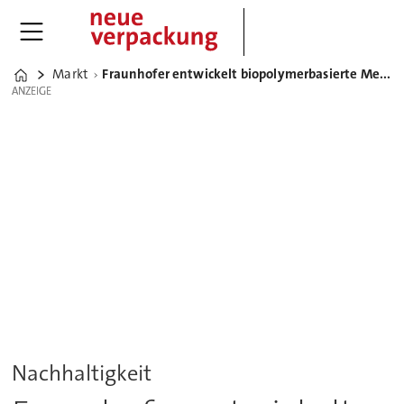
Markt
Fraunhofer entwickelt biopolymerbasierte Mehrlagenfolien für Lebensmittelverpackungen
Home
ANZEIGE
ANZEIGE
Nachhaltigkeit