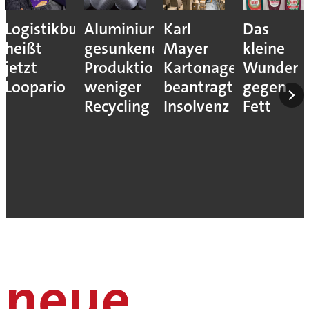
Logistikbude
Aluminiumindustrie:
Karl
Das
heißt
gesunkene
Mayer
kleine
jetzt
Produktion,
Kartonagenfabrik
Wunder
Loopario
weniger
beantragt
gegen
Recycling
Insolvenz
Fett