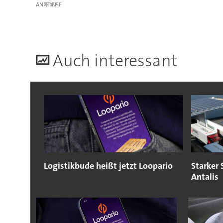
ANZEIGE
A
uch interessant
Logistikbude heißt jetzt Loopario
Starker 
Antalis