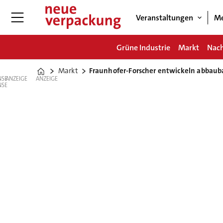
Veranstaltungen
Me
Grüne Industrie
Markt
Nach
Markt
Fraunhofer-Forscher entwickeln abbaubar
Home
ANZEIGE
ANZEIGE