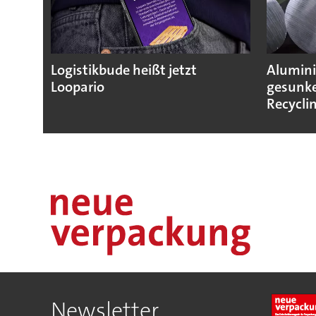
Logistikbude heißt jetzt
Alumini
Loopario
gesunke
Recycli
Newsletter