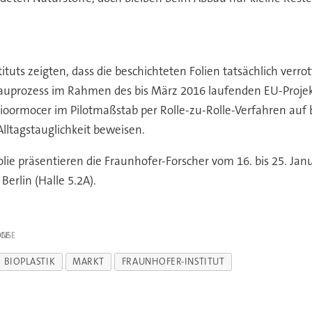
uts zeigten, dass die beschichteten Folien tatsächlich verrot
bbauprozess im Rahmen des bis März 2016 laufenden EU-Proje
 Bioormocer im Pilotmaßstab per Rolle-zu-Rolle-Verfahren a
Alltagstauglichkeit beweisen.
lie präsentieren die Fraunhofer-Forscher vom 16. bis 25. Jan
erlin (Halle 5.2A).
IGE
BIOPLASTIK
MARKT
FRAUNHOFER-INSTITUT