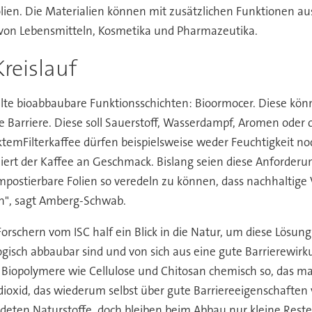
lien. Die Materialien können mit zusätzlichen Funktionen au
ng von Lebensmitteln, Kosmetika und Pharmazeutika.
reislauf
lte bioabbaubare Funktionsschichten: Bioormocer. Diese könn
e Barriere. Diese soll Sauerstoff, Wasserdampf, Aromen oder
ktemFilterkaffee dürfen beispielsweise weder Feuchtigkeit no
iert der Kaffee an Geschmack. Bislang seien diese Anforderu
ompostierbare Folien so veredeln zu können, dass nachhaltig
n", sagt Amberg-Schwab.
orschern vom ISC half ein Blick in die Natur, um diese Lösun
ogisch abbaubar sind und von sich aus eine gute Barrierewirk
r Biopolymere wie Cellulose und Chitosan chemisch so, das m
dioxid, das wiederum selbst über gute Barriereeigenschaften v
ten Naturstoffe, doch bleiben beim Abbau nur kleine Reste v