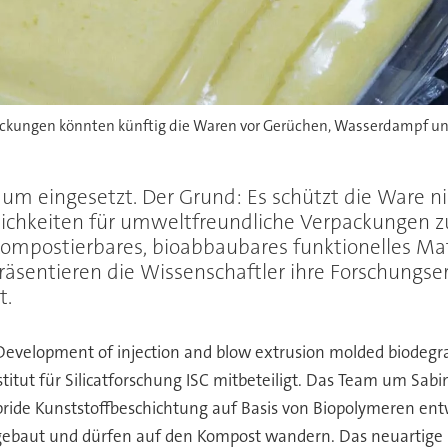
ckungen könnten künftig die Waren vor Gerüchen, Wasserdampf und
aum eingesetzt. Der Grund: Es schützt die Ware n
hkeiten für umweltfreundliche Verpackungen zu
 kompostierbares, bioabbaubares funktionelles Ma
präsentieren die Wissenschaftler ihre Forschungse
t.
Development of injection and blow extrusion molded biodegr
titut für Silicatforschung ISC mitbeteiligt. Das Team um Sab
ybride Kunststoffbeschichtung auf Basis von Biopolymeren en
gebaut und dürfen auf den Kompost wandern. Das neuartige 