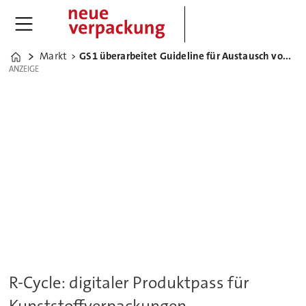
Markt
GS1 überarbeitet Guideline für Austausch von Verpackungsdaten
Home
ANZEIGE
ANZEIGE
R-Cycle: digitaler Produktpass für
Kunststoffverpackungen