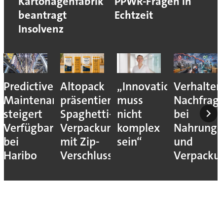
Kartonagenfabrik
PPWR-Fragen in
beantragt
Echtzeit
Insolvenz
Predictive
Altopack
„Innovation
Verhalte
Maintenance
präsentiert
muss
Nachfrag
steigert
Spaghetti-
nicht
bei
Verfügbarkeit
Verpackung
komplex
Nahrungs
bei
mit Zip-
sein“
und
Haribo
Verschluss
Verpack