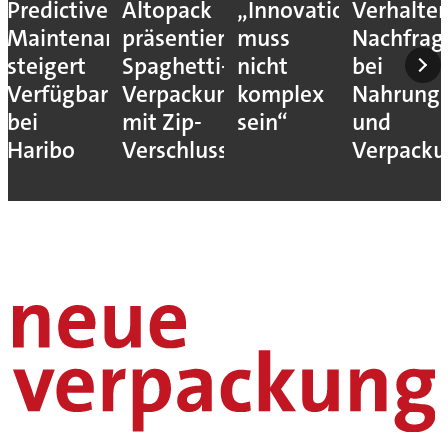
Predictive
Altopack
„Innovation
Verhalte
Maintenance
präsentiert
muss
Nachfrag
steigert
Spaghetti-
nicht
bei
Verfügbarkeit
Verpackung
komplex
Nahrungs
bei
mit Zip-
sein“
und
Haribo
Verschluss
Verpack