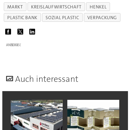
MARKT
KREISLAUFWIRTSCHAFT
HENKEL
PLASTIC BANK
SOZIAL PLASTIC
VERPACKUNG
ANZEIGE
A
uch interessant