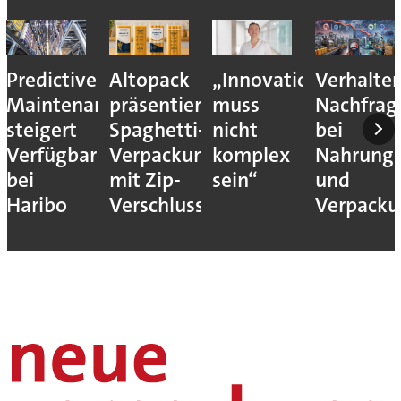
Predictive
Altopack
„Innovation
Verhalte
Maintenance
präsentiert
muss
Nachfrag
steigert
Spaghetti-
nicht
bei
Verfügbarkeit
Verpackung
komplex
Nahrungs
bei
mit Zip-
sein“
und
Haribo
Verschluss
Verpack