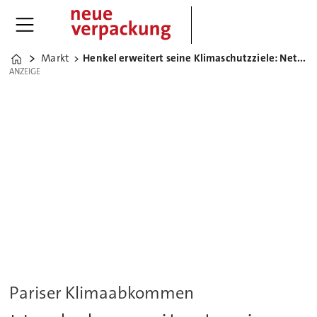
Markt
Henkel erweitert seine Klimaschutzziele: Net-Zero bis 2045
Home
ANZEIGE
ANZEIGE
Pariser Klimaabkommen