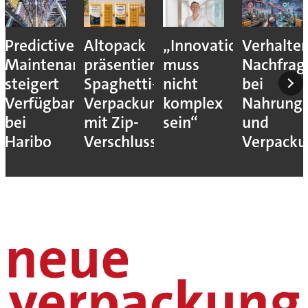
Predictive
Altopack
„Innovation
Verhalte
Maintenance
präsentiert
muss
Nachfrag
steigert
Spaghetti-
nicht
bei
Verfügbarkeit
Verpackung
komplex
Nahrungs
bei
mit Zip-
sein“
und
Haribo
Verschluss
Verpack