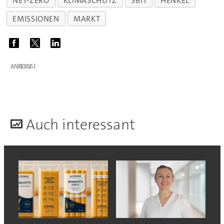
NET-ZERO
KLIMASCHUTZ
SBTI
HENKEL
EMISSIONEN
MARKT
ANZEIGE
A
uch interessant