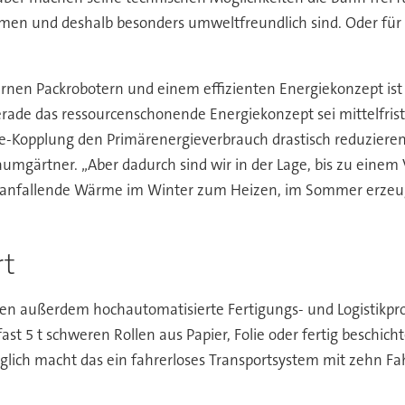
en und deshalb besonders umweltfreundlich sind. Oder für Fo
ernen Packrobotern und einem effizienten Energiekonzept is
Gerade das ressourcenschonende Energiekonzept sei mittelfri
-Kopplung den Primärenergieverbrauch drastisch reduzieren.
mgärtner. „Aber dadurch sind wir in der Lage, bis zu einem 
anfallende Wärme im Winter zum Heizen, im Sommer erzeuge
rt
ien außerdem hochautomatisierte Fertigungs- und Logistikproz
 fast 5 t schweren Rollen aus Papier, Folie oder fertig besch
ich macht das ein fahrerloses Transportsystem mit zehn Fah