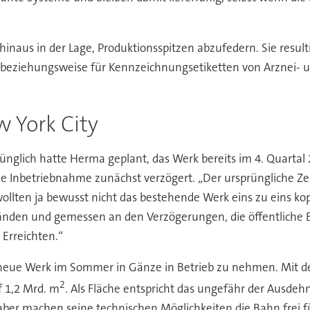
inaus in der Lage, Produktionsspitzen abzufedern. Sie result
 beziehungsweise für Kennzeichnungsetiketten von Arznei- 
w York City
ünglich hatte Herma geplant, das Werk bereits im 4. Quarta
 Inbetriebnahme zunächst verzögert. „Der ursprüngliche Zeit
ollten ja bewusst nicht das bestehende Werk eins zu eins ko
nden und gemessen an den Verzögerungen, die öffentliche B
Erreichten.“
 neue Werk im Sommer in Gänze in Betrieb zu nehmen. Mit 
2
f 1,2 Mrd. m
. Als Fläche entspricht das ungefähr der Ausd
ber machen seine technischen Möglichkeiten die Bahn frei fü