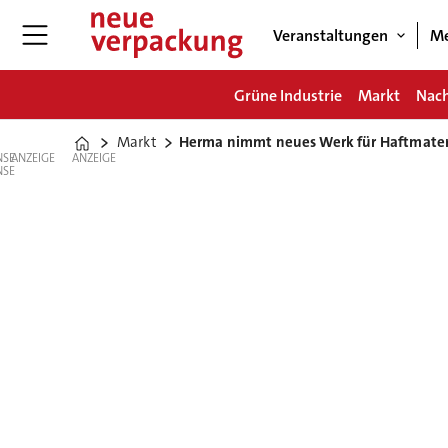
Veranstaltungen
Me
Grüne Industrie
Markt
Nach
Markt
Herma nimmt neues Werk für Haftmateria
Home
ANZEIGE
ANZEIGE