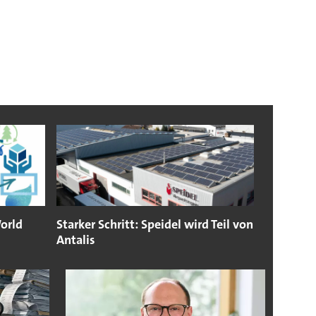
orld
Starker Schritt: Speidel wird Teil von
Antalis