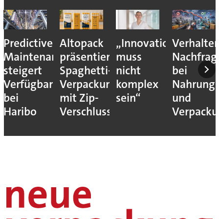
Predictive
Altopack
„Innovation
Verhalte
Maintenance
präsentiert
muss
Nachfrag
steigert
Spaghetti-
nicht
bei
Verfügbarkeit
Verpackung
komplex
Nahrungs
bei
mit Zip-
sein“
und
Haribo
Verschluss
Verpack