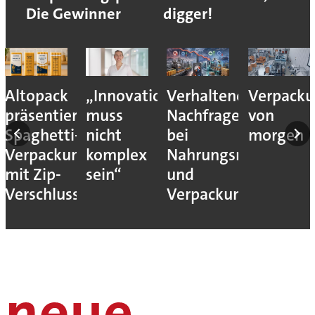
Die Gewinner
digger!
Altopack
„Innovation
Verhaltene
Verpacku
nce
präsentiert
muss
Nachfrage
von
Spaghetti-
nicht
bei
morgen
eit
Verpackung
komplex
Nahrungsmittel-
mit Zip-
sein“
und
Verschluss
Verpackungsmaschi