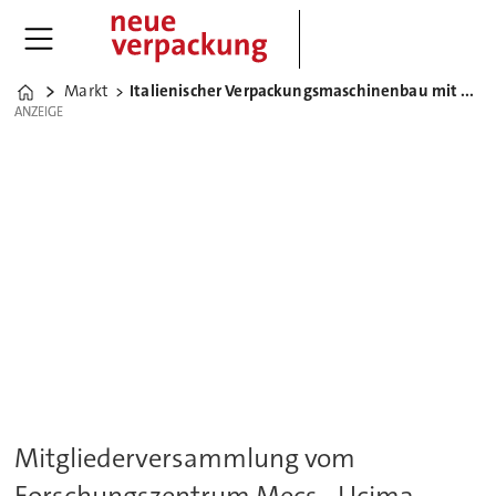
Markt
Italienischer Verpackungsmaschinenbau mit Rekordumsatz
Home
ANZEIGE
ANZEIGE
Mitgliederversammlung vom
Forschungszentrum Mecs - Ucima