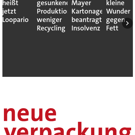
heißt
gesunkene
Mayer
kleine
jetzt
Produktion,
Kartonagenfabrik
Wunder
Loopario
weniger
beantragt
gegen
Recycling
Insolvenz
Fett