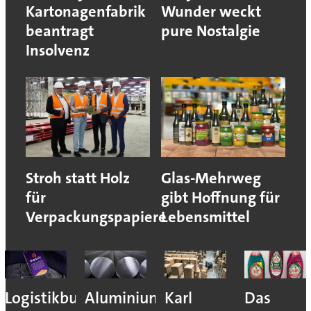
Kartonagenfabrik
Wunder weckt
beantragt
pure Nostalgie
Insolvenz
Stroh statt Holz
Glas-Mehrweg
für
gibt Hoffnung für
Verpackungspapiere
Lebensmittel
Logistikbude
Aluminiumindustrie:
Karl
Das