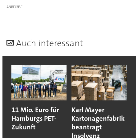
ANZEIGE
A
uch interessant
11 Mio. Euro für
Karl Mayer
Hamburgs PET-
Kartonagenfabrik
Zukunft
beantragt
Insolvenz