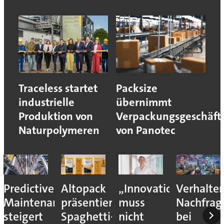
Traceless startet
Packsize
industrielle
übernimmt
Produktion von
Verpackungsgeschäft
Naturpolymeren
von Panotec
Predictive
Altopack
„Innovation
Verhalte
Maintenance
präsentiert
muss
Nachfrag
steigert
Spaghetti-
nicht
bei