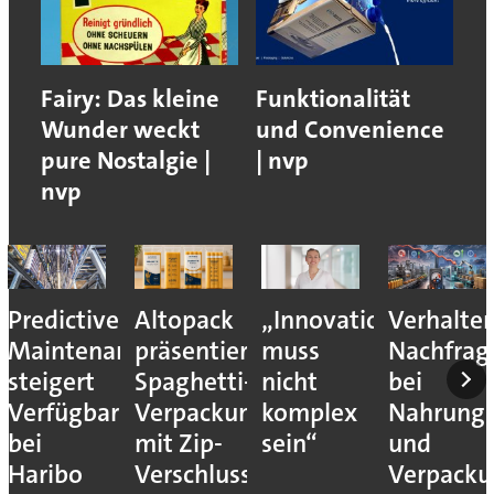
Fairy: Das kleine
Funktionalität
Wunder weckt
und Convenience
pure Nostalgie |
| nvp
nvp
Predictive
Altopack
„Innovation
Verhalte
Maintenance
präsentiert
muss
Nachfrag
steigert
Spaghetti-
nicht
bei
Verfügbarkeit
Verpackung
komplex
Nahrungs
bei
mit Zip-
sein“
und
Haribo
Verschluss
Verpack