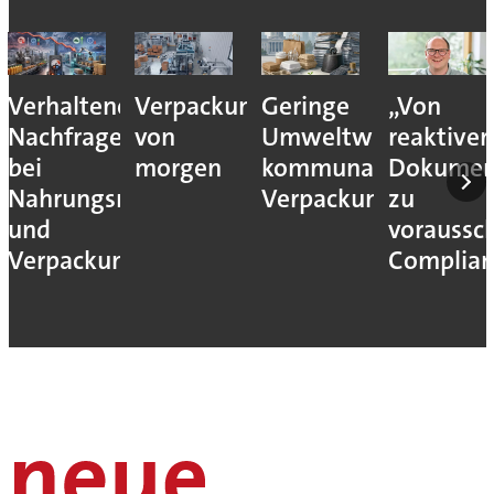
Verhaltene
Verpackungslogistik
Geringe
„Von
Nachfrage
von
Umweltwirkung
reaktiver
bei
morgen
kommunaler
Dokumen
Nahrungsmittel-
Verpackungssteuern
zu
und
voraussc
Verpackungsmaschinen
Complian