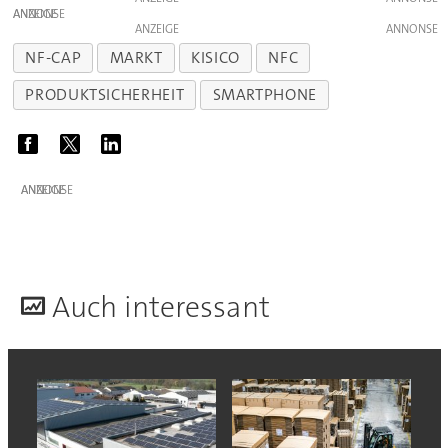
ANZEIGE
ANZEIGE
NF-CAP
MARKT
KISICO
NFC
PRODUKTSICHERHEIT
SMARTPHONE
ANZEIGE
A
uch interessant