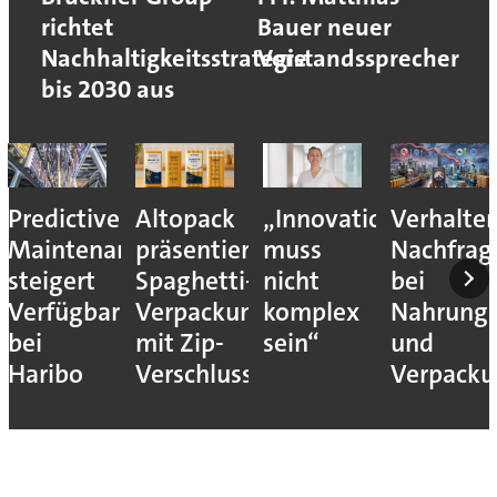
richtet
Bauer neuer
Nachhaltigkeitsstrategie
Vorstandssprecher
bis 2030 aus
Predictive
Altopack
„Innovation
Verhalte
Maintenance
präsentiert
muss
Nachfrag
steigert
Spaghetti-
nicht
bei
Verfügbarkeit
Verpackung
komplex
Nahrungs
bei
mit Zip-
sein“
und
Haribo
Verschluss
Verpack