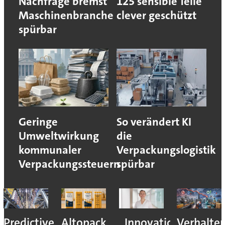
Nachfrage bremst
125 sensible Teile
Maschinenbranche
clever geschützt
spürbar
Geringe
So verändert KI
Umweltwirkung
die
kommunaler
Verpackungslogistik
Verpackungssteuern
spürbar
Predictive
Altopack
„Innovation
Verhalte