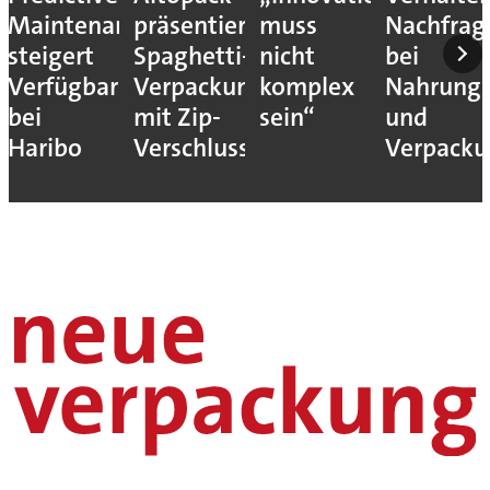
Maintenance
präsentiert
muss
Nachfrag
steigert
Spaghetti-
nicht
bei
Verfügbarkeit
Verpackung
komplex
Nahrungs
bei
mit Zip-
sein“
und
Haribo
Verschluss
Verpack