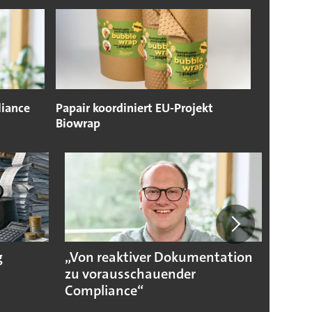
iance
Papair koordiniert EU-Projekt
Biowrap
g
„Von reaktiver Dokumentation
Sicher
zu vorausschauender
Compliance“