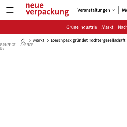
Veranstaltungen
Me
Grüne Industrie
Markt
Nach
Markt
Loeschpack gründet Tochtergesellschaft 
Home
ANZEIGE
ANZEIGE