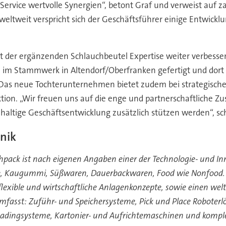
ervice wertvolle Synergien“, betont Graf und verweist auf za
ltweit verspricht sich der Geschäftsführer einige Entwickl
der ergänzenden Schlauchbeutel Expertise weiter verbessern
 im Stammwerk in Altendorf/Oberfranken gefertigt und dort
as neue Tochterunternehmen bietet zudem bei strategischen
tion. „Wir freuen uns auf die enge und partnerschaftliche 
haltige Geschäftsentwicklung zusätzlich stützen werden“, schl
nik
hpack ist nach eigenen Angaben einer der Technologie- und 
e, Kaugummi, Süßwaren, Dauerbackwaren, Food wie Nonfood. I
flexible und wirtschaftliche Anlagenkonzepte, sowie einen we
asst: Zuführ- und Speichersysteme, Pick und Place Roboterl
adingsysteme, Kartonier- und Aufrichtemaschinen und komple