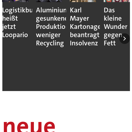
Logistikbude
Aluminiumindustrie:
Karl
Das
heißt
gesunkene
Mayer
kleine
jetzt
Produktion,
Kartonagenfabrik
Wunder
Loopario
weniger
beantragt
gegen
Recycling
Insolvenz
Fett