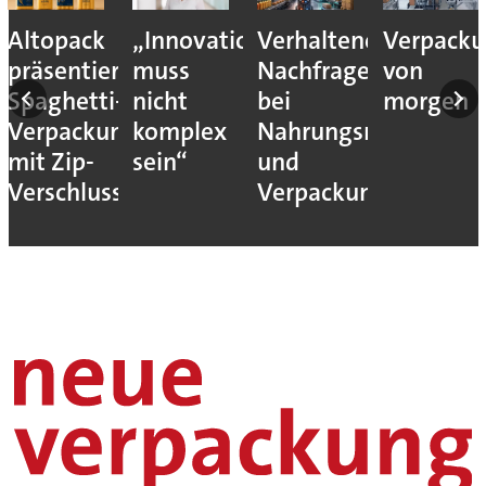
Altopack
„Innovation
Verhaltene
Verpacku
nce
präsentiert
muss
Nachfrage
von
Spaghetti-
nicht
bei
morgen
eit
Verpackung
komplex
Nahrungsmittel-
mit Zip-
sein“
und
Verschluss
Verpackungsmaschi