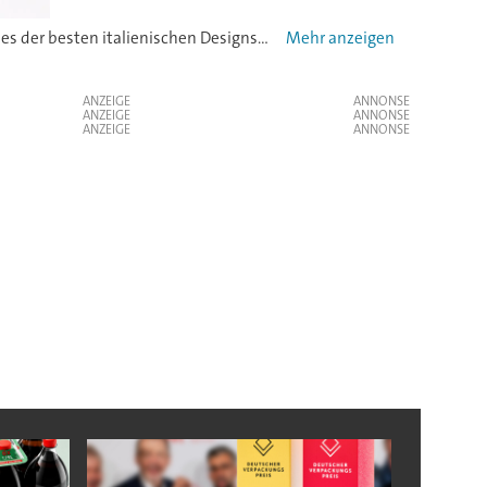
XPaper, der Airless-Spender aus Papier von Lumson, wurde von der italienischen Vereinigung für Industriedesign (ADI) als eines der besten italienischen Designs ausgezeichnet, die in diesem Jahr produziert wurden.
ANZEIGE
ANZEIGE
ANZEIGE