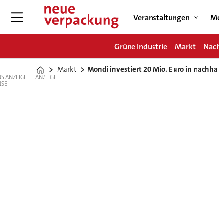
Veranstaltungen
Me
Grüne Industrie
Markt
Nach
Markt
Mondi investiert 20 Mio. Euro in nachhal
Home
ANZEIGE
ANZEIGE