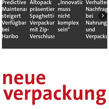
Predictive
Altopack
„Innovation
Verhalte
Maintenance
präsentiert
muss
Nachfrag
steigert
Spaghetti-
nicht
bei
Verfügbarkeit
Verpackung
komplex
Nahrungs
bei
mit Zip-
sein“
und
Haribo
Verschluss
Verpack