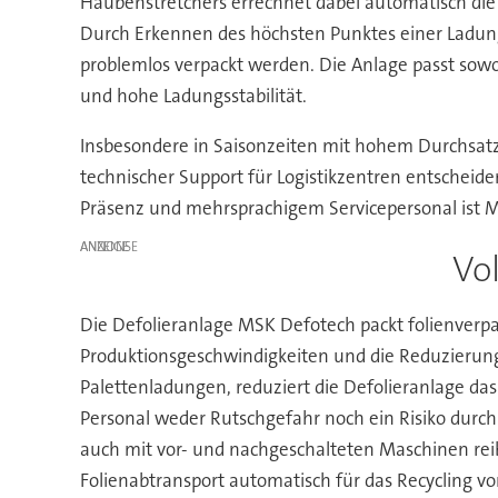
Haubenstretchers errechnet dabei automatisch die
Durch Erkennen des höchsten Punktes einer Ladung
problemlos verpackt werden. Die Anlage passt sow
und hohe Ladungsstabilität.
Insbesondere in Saisonzeiten mit hohem Durchsatz,
technischer Support für Logistikzentren entscheide
Präsenz und mehrsprachigem Servicepersonal ist MS
ANZEIGE
Vo
Die Defolieranlage MSK Defotech packt folienverpa
Produktionsgeschwindigkeiten und die Reduzierung 
Palettenladungen, reduziert die Defolieranlage da
Personal weder Rutschgefahr noch ein Risiko durch 
auch mit vor- und nachgeschalteten Maschinen reib
Folienabtransport automatisch für das Recycling v