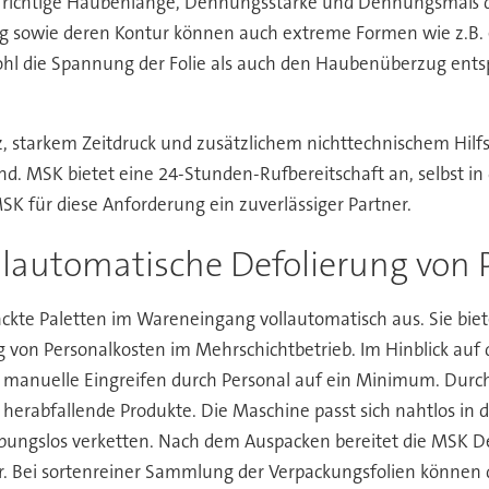
 richtige Haubenlänge, Dehnungsstärke und Dehnungsmaß der
 sowie deren Kontur können auch extreme Formen wie z.B. e
ohl die Spannung der Folie als auch den Haubenüberzug ents
 starkem Zeitdruck und zusätzlichem nichttechnischem Hilfs
nd. MSK bietet eine 24-Stunden-Rufbereitschaft an, selbst in
K für diese Anforderung ein zuverlässiger Partner.
llautomatische Defolierung von 
ckte Paletten im Wareneingang vollautomatisch aus. Sie biet
von Personalkosten im Mehrschichtbetrieb. Im Hinblick auf d
s manuelle Eingreifen durch Personal auf ein Minimum. Durch
herabfallende Produkte. Die Maschine passt sich nahtlos in d
ungslos verketten. Nach dem Auspacken bereitet die MSK Def
or. Bei sortenreiner Sammlung der Verpackungsfolien können 