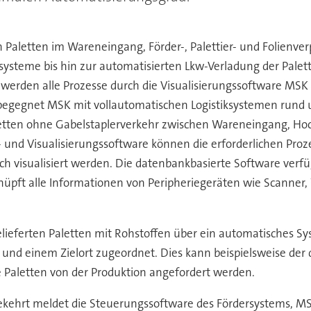
 Paletten im Wareneingang, Förder-, Palettier- und Folienv
rsysteme bis hin zur automatisierten Lkw-Verladung der Pale
t werden alle Prozesse durch die Visualisierungssoftware 
0 begegnet MSK mit vollautomatischen Logistiksystemen run
aletten ohne Gabelstaplerverkehr zwischen Wareneingang, Hoc
und Visualisierungssoftware können die erforderlichen Pr
ch visualisiert werden. Die datenbankbasierte Software ver
pft alle Informationen von Peripheriegeräten wie Scanner, W
eferten Paletten mit Rohstoffen über ein automatisches Sys
und einem Zielort zugeordnet. Dies kann beispielsweise der d
ie Paletten von der Produktion angefordert werden.
ehrt meldet die Steuerungssoftware des Fördersystems, MSK