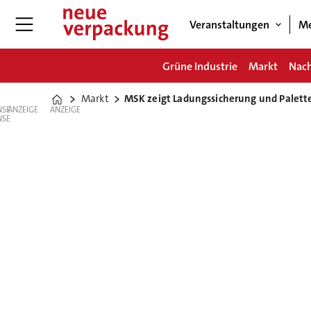
Veranstaltungen
Me
Grüne Industrie
Markt
Nach
Markt
MSK zeigt Ladungssicherung und Palette
Home
ANZEIGE
ANZEIGE