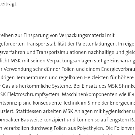
beiträgt.
reihen zur Einsparung von Verpackungsmaterial mit
geforderten Transportstabilität der Palettenladungen. Im ei
sverfahren und Transportsimulationen nachhaltige und gleichz
icht MSK mit seinen Verpackungsanlagen stetige Einsparungen
r Verwendung sehr dünner Folien und einem Energieverbrauc
edrigen Temperaturen und regelbaren Heizleisten für höhere
Gas als herkömmliche Systeme. Bei Einsatz des MSK Shrinkco
MSK Elektroschrumpfsystem. Maschinenkomponenten wie IE3 M
tsprinzip sind konsequente Technik im Sinne der Energieei
uziert. Stattdessen arbeiten MSK Anlagen mit hygienischer u
kompakter Bauweise konzipiert und können so auf engstem R
verarbeiten durchweg Folien aus Polyethylen. Die Folienver