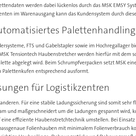
lettendaten werden dabei lückenlos durch das MSK EMSY Sys
menten im Warenausgang kann das Kundensystem durch diese
tomatisiertes Palettenhandling
rdersysteme, FTS und Gabelstapler sowie im Hochregallager b
en. MSK Tensiontech Haubenstretcher werden hierfür mit de
Palette abgelegt wird. Beim Schrumpfverpacken setzt MSK eine
 Palettenkufen entsprechend ausformt.
sungen für Logistikzentren
r anderen. Für eine stabile Ladungssicherung sind somit sehr 
utsam und maßgeschneidert um die Ladungen gespannt wird, kon
eine effiziente Haubenstretchtechnik umstellen. Bei Einsat
 passgenaue Folienhauben mit minimalem Folienverbrauch ko