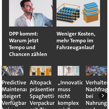
DPP kommt:
Weniger Kosten,
Warum jetzt
mehr Tempo im
Tempo und
Fahrzeuganlauf
Chancen zählen
Predictive
Altopack
„Innovation
Verhalte
Maintenance
präsentiert
muss
Nachfrag
steigert
Spaghetti-
nicht
bei
Verfügbarkeit
Verpackung
komplex
Nahrungs