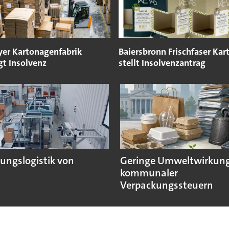
yer Kartonagenfabrik
Baiersbronn Frischfaser Kar
gt Insolvenz
stellt Insolvenzantrag
ungslogistik von
Geringe Umweltwirkun
kommunaler
Verpackungssteuern