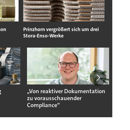
ton
Prinzhorn vergrößert sich um drei
Stora-Enso-Werke
g
„Von reaktiver Dokumentation
Sicher
zu vorausschauender
Compliance“