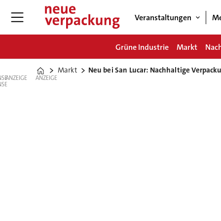
Veranstaltungen
Me
Grüne Industrie
Markt
Nach
Markt
Neu bei San Lucar: Nachhaltige Verpack
Home
ANZEIGE
ANZEIGE