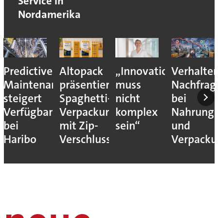
Service in
Nordamerika
Predictive
Altopack
„Innovation
Verhalte
Maintenance
präsentiert
muss
Nachfrag
steigert
Spaghetti-
nicht
bei
Verfügbarkeit
Verpackung
komplex
Nahrungs
bei
mit Zip-
sein“
und
Haribo
Verschluss
Verpack