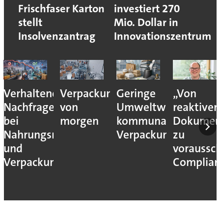
Frischfaser Karton
investiert 270
stellt
Mio. Dollar in
Insolvenzantrag
Innovationszentrum
Verhaltene
Verpackungslogistik
Geringe
„Von
Nachfrage
von
Umweltwirkung
reaktiver
bei
morgen
kommunaler
Dokumen
Nahrungsmittel-
Verpackungssteuern
zu
und
voraussc
Verpackungsmaschinen
Complian