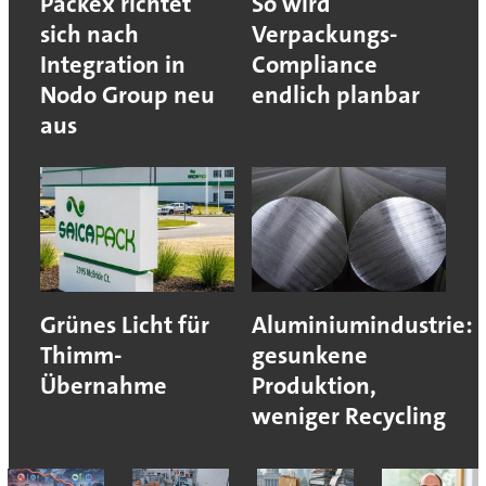
Packex richtet
So wird
sich nach
Verpackungs-
Integration in
Compliance
Nodo Group neu
endlich planbar
aus
Grünes Licht für
Aluminiumindustrie:
Thimm-
gesunkene
Übernahme
Produktion,
weniger Recycling