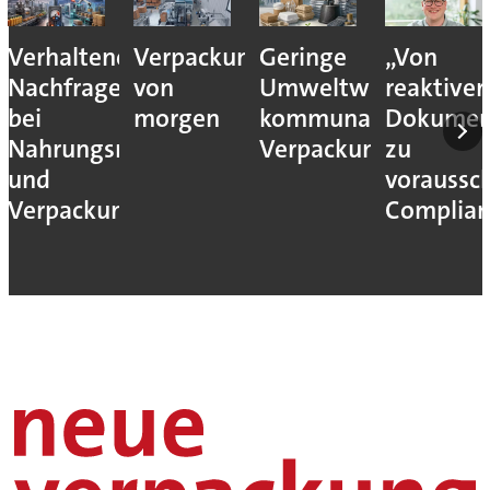
Verhaltene
Verpackungslogistik
Geringe
„Von
Nachfrage
von
Umweltwirkung
reaktiver
bei
morgen
kommunaler
Dokumen
Nahrungsmittel-
Verpackungssteuern
zu
und
voraussc
Verpackungsmaschinen
Complian