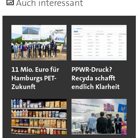
A
uch interessant
11 Mio. Euro für
PPWR-Druck?
Hamburgs PET-
Recyda schafft
Zukunft
endlich Klarheit