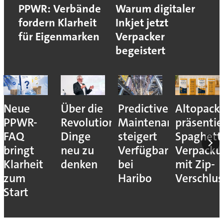
PPWR: Verbände
Warum digitaler
fordern Klarheit
Inkjet jetzt
für Eigenmarken
Verpacker
begeistert
Neue
Über die
Predictive
Altopack
PPWR-
Revolution,
Maintenance
präsentie
FAQ
Dinge
steigert
Spaghett
bringt
neu zu
Verfügbarkeit
Verpack
Klarheit
denken
bei
mit Zip-
zum
Haribo
Verschlus
Start