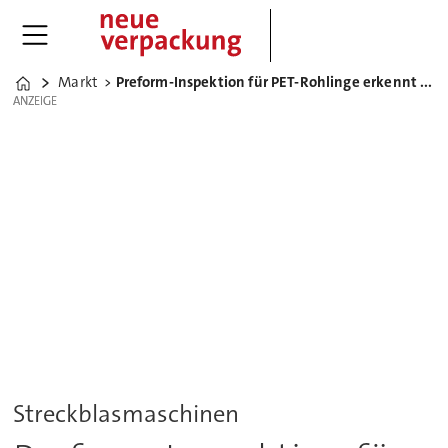
Markt
Preform-Inspektion für PET-Rohlinge erkennt Fehler und senkt Kosten
Home
ANZEIGE
ANZEIGE
Streckblasmaschinen